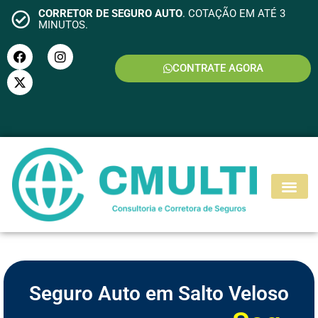
CORRETOR DE SEGURO AUTO
. COTAÇÃO EM ATÉ 3
MINUTOS.
CONTRATE AGORA
S
E
G
U
R
O
M
O
T
O
Seguro Auto em Salto Veloso