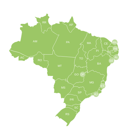
RR
AP
AM
PA
RN
MA
CE
PB
PI
PE
AL
AC
TO
RO
SE
BA
MT
GO
DF
MG
ES
MS
SP
RJ
PR
SC
RS