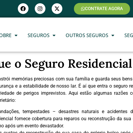
CONTRATE AGORA
OBRE
SEGUROS
OUTROS SEGUROS
SE
ue o Seguro Residencial
strói memórias preciosas com sua família e guarda seus bens 
ça e a estabilidade de nosso lar. É aí que entra o seguro re
iedade de perigos imprevistos. Aqui estão algumas razões c
ietário:
nundações, tempestades – desastres naturais e acidentes
sidencial fornece cobertura para reparos ou reconstrução da su
mo após um evento devastador.
os custos de reconstrução de sua casa do próprio bolso após 