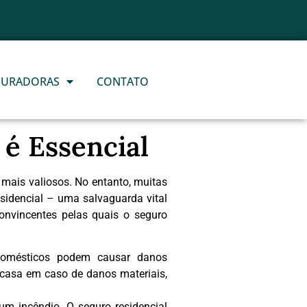
U
R
O
R
E
S
I
D
E
N
C
I
A
L
S
E
G
G
E
S
GURADORAS
CONTATO
 é Essencial
mais valiosos. No entanto, muitas
sidencial – uma salvaguarda vital
onvincentes pelas quais o seguro
 domésticos podem causar danos
a casa em caso de danos materiais,
um incêndio. O seguro residencial