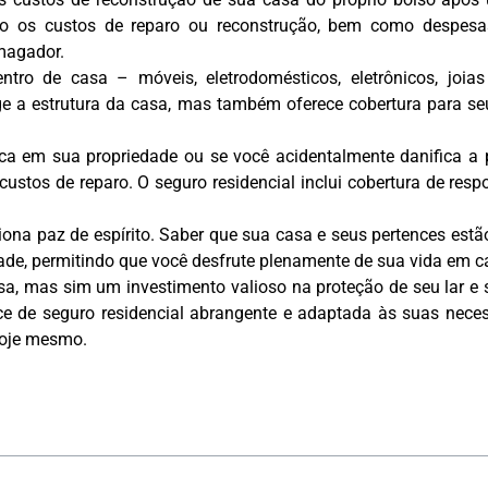
ndo os custos de reparo ou reconstrução, bem como despesa
smagador.
entro de casa – móveis, eletrodomésticos, eletrônicos, joi
tege a estrutura da casa, mas também oferece cobertura para s
a em sua propriedade ou se você acidentalmente danifica a p
custos de reparo. O seguro residencial inclui cobertura de resp
rciona paz de espírito. Saber que sua casa e seus pertences est
dade, permitindo que você desfrute plenamente de sua vida em c
, mas sim um investimento valioso na proteção de seu lar e su
ce de seguro residencial abrangente e adaptada às suas necess
hoje mesmo.