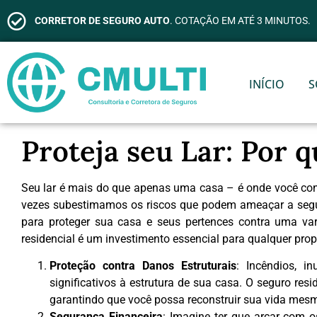
CORRETOR DE SEGURO AUTO
. COTAÇÃO EM ATÉ 3 MINUTOS.
INÍCIO
S
Proteja seu Lar: Por q
Seu lar é mais do que apenas uma casa – é onde você con
vezes subestimamos os riscos que podem ameaçar a seguran
para proteger sua casa e seus pertences contra uma var
residencial é um investimento essencial para qualquer propr
Proteção contra Danos Estruturais
: Incêndios, i
significativos à estrutura de sua casa. O seguro re
garantindo que você possa reconstruir sua vida mes
Segurança Financeira
: Imagine ter que arcar com 