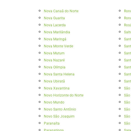
Nova Canaã do Norte
Ron
Nova Guarita
Ron
Nova Lacerda
Rosá
Nova Marilândia
Salt
Nova Maringá
San
Nova Monte Verde
Sant
Nova Mutum
Sant
Nova Nazaré
Sant
Nova Olímpia
San
Nova Santa Helena
Sant
Nova Ubiratã
Sant
Nova Xavantina
São 
Novo Horizonte do Norte
São
Novo Mundo
São 
Novo Santo Antônio
São 
Novo São Joaquim
São 
Paranaíta
São 
Paranatinga
Sap