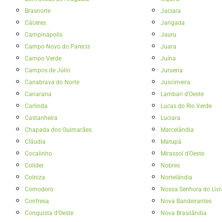
Brasnorte
Jaciara
Cáceres
Jangada
Campinápolis
Jauru
Campo Novo do Parecis
Juara
Campo Verde
Juína
Campos de Júlio
Juruena
Canabrava do Norte
Juscimeira
Canarana
Lambari d’Oeste
Carlinda
Lucas do Rio Verde
Castanheira
Luciara
Chapada dos Guimarães
Marcelândia
Cláudia
Matupá
Cocalinho
Mirassol d’Oeste
Colíder
Nobres
Colniza
Nortelândia
Comodoro
Nossa Senhora do Liv
Confresa
Nova Bandeirantes
Conquista d’Oeste
Nova Brasilândia