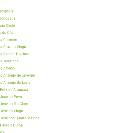
dolândia
donópolis
rio Oeste
o do Céu
ta Carmem
a Cruz do Xingu
a Rita do Trivelato
a Terezinha
to Afonso
o Antônio de Leverger
o Antônio do Leste
Félix do Araguaia
 José do Povo
José do Rio Claro
José do Xingu
José dos Quatro Marcos
Pedro da Cipa
ezal