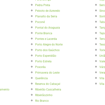
Pedra Preta
Ser
Peixoto de Azevedo
Sin
Planalto da Serra
Sorr
Poconé
Tab
Pontal do Araguaia
Tang
Ponte Branca
Tap
Pontes e Lacerda
Terr
Porto Alegre do Norte
Tes
Porto dos Gaúchos
Tori
Porto Esperidião
Uniã
Porto Estrela
Val
Poxoréu
Vár
Primavera do Leste
Ver
Querência
Vila
Reserva do Cabaçal
Vila
ramento
Ribeirão Cascalheira
Ribeirãozinho
Rio Branco