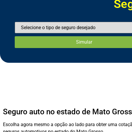
S
e
g
u
r
o
d
e
V
i
d
a
S
S
S
S
S
S
C
e
e
e
e
e
e
o
Seguro auto no estado de Mato Gros
Escolha agora mesmo a opção ao lado para obter uma cotação
seguros automotivos no estado do Mato Grosso