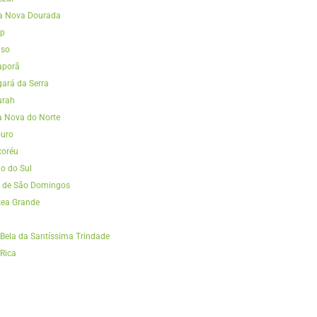
ra Nova Dourada
op
iso
aporã
ará da Serra
urah
a Nova do Norte
ouro
xoréu
o do Sul
e de São Domingos
zea Grande
a
 Bela da Santíssima Trindade
 Rica