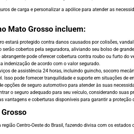
os de carga e personalizar a apólice para atender as necessid
no Mato Grosso incluem:
o estará protegido contra danos causados por colisões, vandali
ão serão cobertos pela seguradora, aliviando seu bolso de grand
brangente pode oferecer cobertura contra roubo ou furto do ve
a indenização de acordo com o valor segurado.
ços de assistência 24 horas, incluindo guincho, socorro mecâni
. Isso pode fornecer tranquilidade e suporte em situações de e
 de opções de seguro automotivo para atender às suas necess
ontrar o seguro adequado para seu veículo, considerando suas p
s vantagens e coberturas disponíveis para garantir a proteção
o Grosso
 região Centro-Oeste do Brasil, fazendo divisa com os estados 