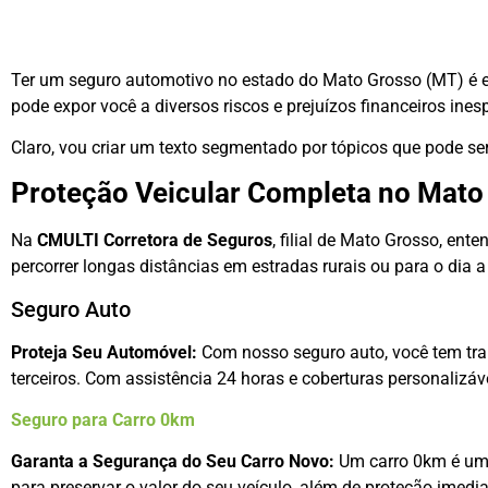
Ter um seguro automotivo no estado do Mato Grosso (MT) é ess
pode expor você a diversos riscos e prejuízos financeiros ines
Claro, vou criar um texto segmentado por tópicos que pode se
Proteção Veicular Completa no Mato
Na
CMULTI Corretora de Seguros
, filial de Mato Grosso, en
percorrer longas distâncias em estradas rurais ou para o dia a 
Seguro Auto
Proteja Seu Automóvel:
Com nosso seguro auto, você tem tranq
terceiros. Com assistência 24 horas e coberturas personalizá
Seguro para Carro 0km
Garanta a Segurança do Seu Carro Novo:
Um carro 0km é um 
para preservar o valor do seu veículo, além de proteção imedi