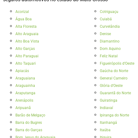
Acorizal
Cotriguaçu
Água Boa
Cuiabá
Alta Floresta
Curvelândia
Alto Araguaia
Denise
Alto Boa Vista
Diamantino
Alto Garças
Dom Aquino
Alto Paraguai
Feliz Natal
Alto Taquari
Figueirópolis d’Oeste
Apiacás
Gaúcha do Norte
Araguaiana
General Carneiro
Araguainha
Glória d’Oeste
Araputanga
Guarantã do Norte
Arenápolis
Guiratinga
Aripuanã
Indiavaí
Barão de Melgaço
Ipiranga do Norte
Barra do Bugres
Itanhangá
Barra do Garças
Itaúba
Bom Jesus do Araguaia
Itiquira