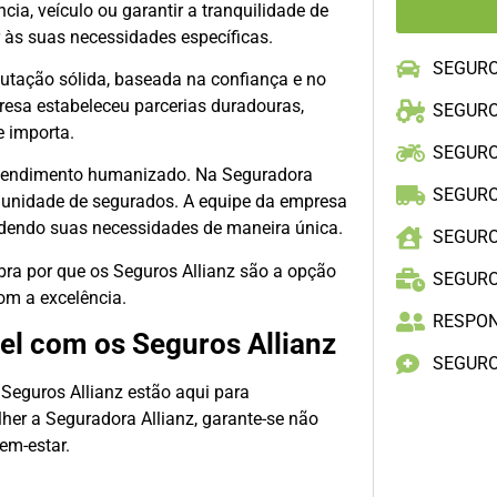
ia, veículo ou garantir a tranquilidade de
r às suas necessidades específicas.
SEGUR
putação sólida, baseada na confiança e no
sa estabeleceu parcerias duradouras,
SEGURO
e importa.
SEGUR
 atendimento humanizado. Na Seguradora
SEGUR
munidade de segurados. A equipe da empresa
ndendo suas necessidades de maneira única.
SEGURO
bra por que os Seguros Allianz são a opção
SEGUR
m a excelência.
RESPON
vel com os Seguros Allianz
SEGURO
 Seguros Allianz estão aqui para
her a Seguradora Allianz, garante-se não
em-estar.