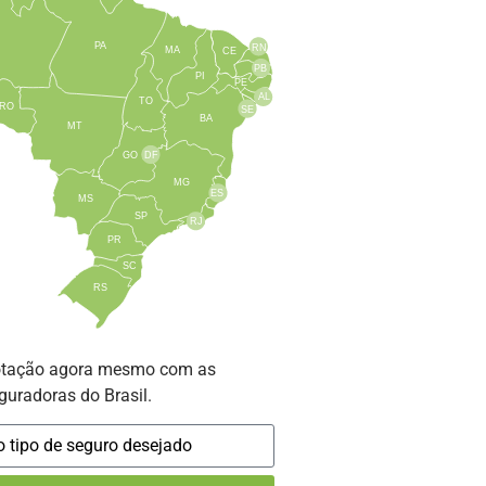
PA
RN
MA
CE
PB
PI
PE
AL
TO
RO
SE
BA
MT
GO
DF
MG
ES
MS
SP
RJ
PR
SC
RS
otação agora mesmo com as
guradoras do Brasil.