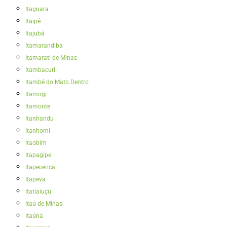
Itaguara
Itaipé
Itajubá
Itamarandiba
Itamarati de Minas
Itambacuri
Itambé do Mato Dentro
Itamogi
Itamonte
Itanhandu
Itanhomi
Itaobim
Itapagipe
Itapecerica
Itapeva
Itatiaiuçu
Itaú de Minas
Itaúna