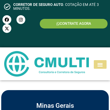
CORRETOR DE SEGURO AUTO
. COTAÇÃO EM ATÉ 3
MINUTOS.
CONTRATE AGORA
S
E
G
U
R
O
M
O
T
O
Minas Gerais