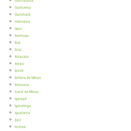
Guimarânia
Guiricema
Gurinhatã
Heliodora
Iapu
Ibertioga
Ibiá
Ibiaí
Ibiracatu
Ibiraci
Ibirité
Ibitiúra de Minas
Ibituruna
Icaraí de Minas
Igarapé
Igaratinga
Iguatama
Ijaci
Ilicínea