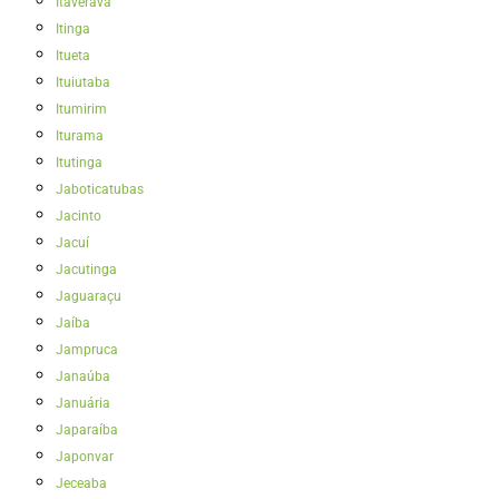
Itaverava
Itinga
Itueta
Ituiutaba
Itumirim
Iturama
Itutinga
Jaboticatubas
Jacinto
Jacuí
Jacutinga
Jaguaraçu
Jaíba
Jampruca
Janaúba
Januária
Japaraíba
Japonvar
Jeceaba