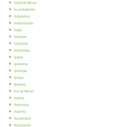
Imbé de Minas
Inconfidentes
Indaiabira
Indianópolis
Ingaí
Inhapim
Inhaúma
Inimutaba
Ipaba
Ipanema
Ipatinga
Ipiaçu
Ipuiuna
Iraí de Minas
Itabira
Itabirinha
Itabirito
Itacambira
Itacarambi