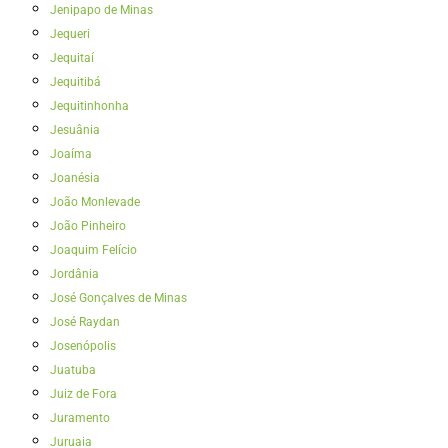
Jenipapo de Minas
Jequeri
Jequitaí
Jequitibá
Jequitinhonha
Jesuânia
Joaíma
Joanésia
João Monlevade
João Pinheiro
Joaquim Felício
Jordânia
José Gonçalves de Minas
José Raydan
Josenópolis
Juatuba
Juiz de Fora
Juramento
Juruaia