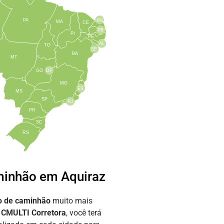
PA
RN
MA
CE
PB
PI
PE
AL
TO
SE
BA
MT
GO
DF
MG
ES
MS
SP
RJ
PR
SC
RS
inhão em Aquiraz
o de caminhão
muito mais
a
CMULTI Corretora
, você terá