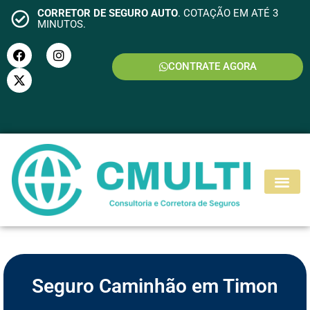
CORRETOR DE SEGURO AUTO
. COTAÇÃO EM ATÉ 3
MINUTOS.
CONTRATE AGORA
S
E
G
U
R
O
M
O
T
O
Seguro Caminhão em Timon