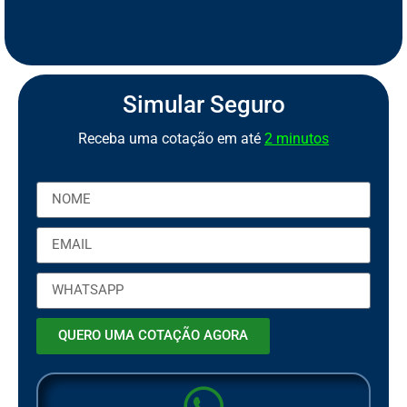
S
e
g
u
r
o
C
a
m
i
n
h
ã
o
S
S
e
e
Simular Seguro
Receba uma cotação em até
2 minutos
QUERO UMA COTAÇÃO AGORA