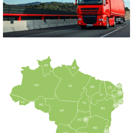
RR
AP
AM
PA
RN
MA
CE
PB
PI
PE
AL
AC
TO
RO
SE
BA
MT
GO
DF
MG
ES
MS