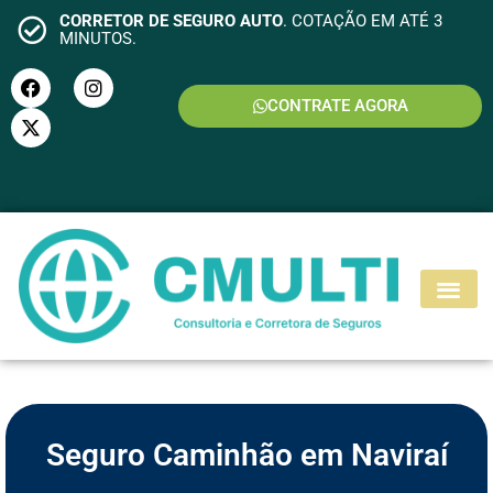
CORRETOR DE SEGURO AUTO
. COTAÇÃO EM ATÉ 3
MINUTOS.
CONTRATE AGORA
S
E
G
U
R
O
M
O
T
O
Seguro Caminhão em Naviraí