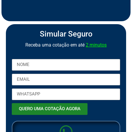
S
e
g
u
r
o
C
a
m
i
n
h
ã
o
S
S
e
e
Simular Seguro
Receba uma cotação em até
2 minutos
QUERO UMA COTAÇÃO AGORA