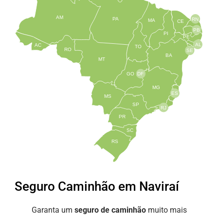
AM
PA
RN
MA
CE
PB
PI
PE
AL
AC
TO
RO
SE
BA
MT
GO
DF
MG
ES
MS
SP
RJ
PR
SC
RS
Seguro Caminhão em Naviraí
Garanta um
seguro de caminhão
muito mais