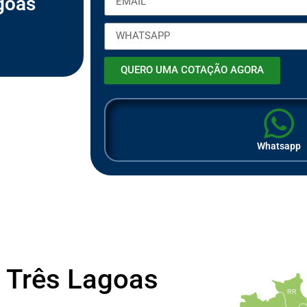
goas
ã
o
QUERO UMA COTAÇÃO AGORA
Whatsapp
 Três Lagoas
RR