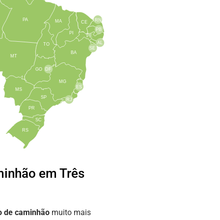
PA
RN
MA
CE
PB
PI
PE
AL
TO
SE
BA
MT
GO
DF
MG
ES
MS
SP
RJ
PR
SC
RS
inhão em Três
o de caminhão
muito mais