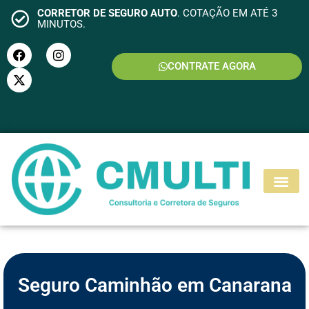
CORRETOR DE SEGURO AUTO
. COTAÇÃO EM ATÉ 3
MINUTOS.
CONTRATE AGORA
S
E
G
U
R
O
M
O
T
O
Seguro Caminhão em Canarana