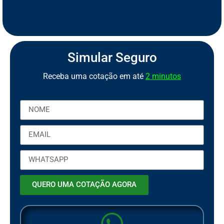
S
e
g
u
r
o
C
a
m
i
n
h
ã
o
S
S
e
e
Simular Seguro
Receba uma cotação em até
2 minutos
QUERO UMA COTAÇÃO AGORA