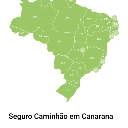
AP
AM
PA
RN
MA
CE
PB
PI
PE
AL
AC
TO
RO
SE
BA
MT
GO
DF
MG
ES
MS
SP
RJ
PR
SC
RS
Seguro Caminhão em Canarana