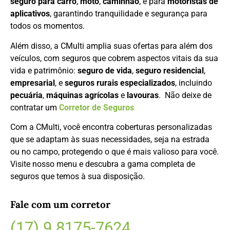
seguro para carro
,
moto
,
caminhão
, e para
motoristas de
aplicativos
, garantindo tranquilidade e segurança para
todos os momentos.
Além disso, a CMulti amplia suas ofertas para além dos
veículos, com seguros que cobrem aspectos vitais da sua
vida e patrimônio:
seguro de vida
,
seguro residencial
,
empresarial
, e
seguros rurais especializados
, incluindo
pecuária
,
máquinas agrícolas
e
lavouras
. Não deixe de
contratar um
Corretor de Seguros
Com a CMulti, você encontra coberturas personalizadas
que se adaptam às suas necessidades, seja na estrada
ou no campo, protegendo o que é mais valioso para você.
Visite nosso menu e descubra a gama completa de
seguros que temos à sua disposição.
Fale com um corretor
(17) 9 8175-7624