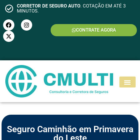
CORRETOR DE SEGURO AUTO
. COTAÇÃO EM ATÉ 3
MINUTOS.
CONTRATE AGORA
S
E
G
U
R
O
M
O
T
O
Seguro Caminhão em Primavera
do Leste