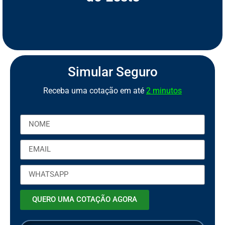
S
e
g
u
r
o
C
a
m
i
n
h
ã
o
S
S
e
e
Simular Seguro
Receba uma cotação em até
2 minutos
QUERO UMA COTAÇÃO AGORA