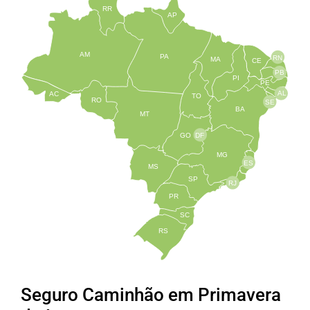
RR
AP
AM
PA
RN
MA
CE
PB
PI
PE
AL
AC
TO
RO
SE
BA
MT
GO
DF
MG
ES
MS
SP
RJ
PR
SC
RS
Seguro Caminhão em Primavera