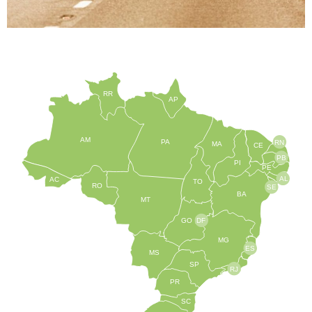
RR
AP
AM
PA
RN
MA
CE
PB
PI
PE
AL
AC
TO
RO
SE
BA
MT
GO
DF
MG
ES
MS
SP
RJ
PR
SC