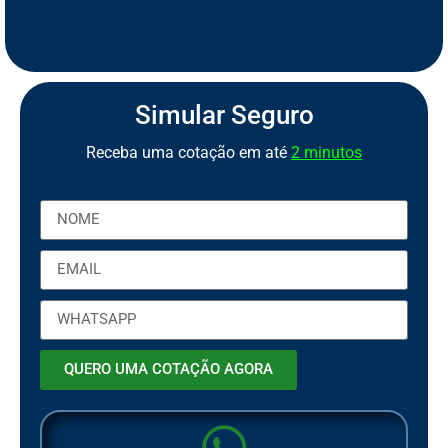
S
e
g
u
r
o
C
a
m
i
n
h
ã
o
S
S
e
e
Simular Seguro
Receba uma cotação em até
2 minutos
QUERO UMA COTAÇÃO AGORA