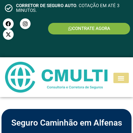
CORRETOR DE SEGURO AUTO
. COTAÇÃO EM ATÉ 3
MINUTOS.
CONTRATE AGORA
S
E
G
U
R
O
M
O
T
O
Seguro Caminhão em Alfenas