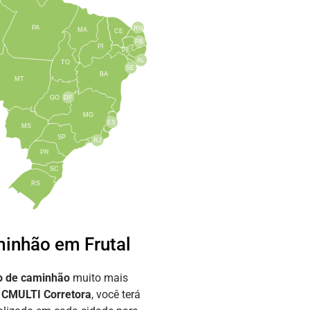
PA
RN
MA
CE
PB
PI
PE
AL
TO
SE
BA
MT
GO
DF
MG
ES
MS
SP
RJ
PR
SC
RS
inhão em Frutal
o de caminhão
muito mais
a
CMULTI Corretora
, você terá