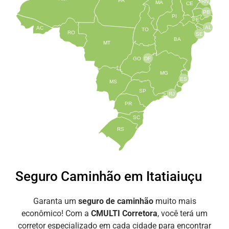
PA
RN
MA
CE
PB
PI
PE
AL
AC
TO
RO
SE
BA
MT
GO
DF
MG
ES
MS
SP
RJ
PR
SC
RS
Seguro Caminhão em Itatiaiuçu
Garanta um
seguro de caminhão
muito mais
econômico! Com a
CMULTI Corretora
, você terá um
corretor especializado em cada cidade para encontrar