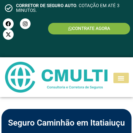
CORRETOR DE SEGURO AUTO
. COTAÇÃO EM ATÉ 3
MINUTOS.
CONTRATE AGORA
S
E
G
U
R
O
M
O
T
O
Seguro Caminhão em Itatiaiuçu