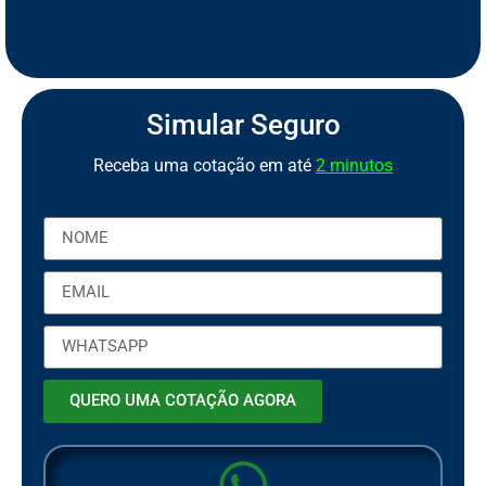
S
e
g
u
r
o
C
a
m
i
n
h
ã
o
S
S
e
e
Simular Seguro
Receba uma cotação em até
2 minutos
QUERO UMA COTAÇÃO AGORA