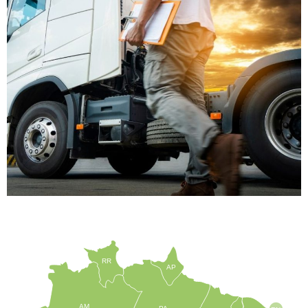
RR
AP
AM