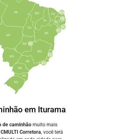
PA
RN
MA
CE
PB
PI
PE
AL
TO
SE
BA
MT
GO
DF
MG
ES
MS
SP
RJ
PR
SC
RS
inhão em Iturama
o de caminhão
muito mais
a
CMULTI Corretora
, você terá