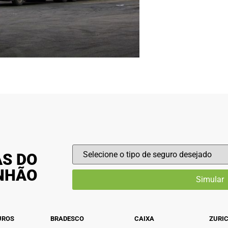
AS DO
INHÃO
UROS
BRADESCO
CAIXA
ZURI