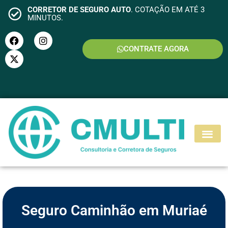
CORRETOR DE SEGURO AUTO
. COTAÇÃO EM ATÉ 3
MINUTOS.
CONTRATE AGORA
S
E
G
U
R
O
M
O
T
O
Seguro Caminhão em Muriaé