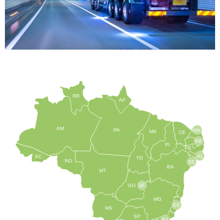
RR
AP
AM
PA
RN
MA
CE
PB
PI
PE
AL
AC
TO
RO
SE
BA
MT
GO
DF
MG
ES
MS
SP
RJ