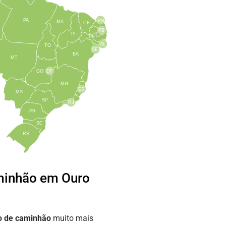
PA
RN
MA
CE
PB
PI
PE
AL
TO
SE
BA
MT
GO
DF
MG
ES
MS
SP
RJ
PR
SC
RS
minhão em Ouro
o de caminhão
muito mais