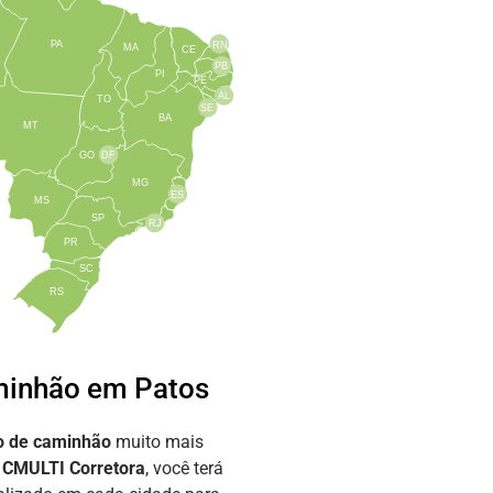
PA
RN
MA
CE
PB
PI
PE
AL
TO
SE
BA
MT
GO
DF
MG
ES
MS
SP
RJ
PR
SC
RS
minhão em Patos
o de caminhão
muito mais
a
CMULTI Corretora
, você terá