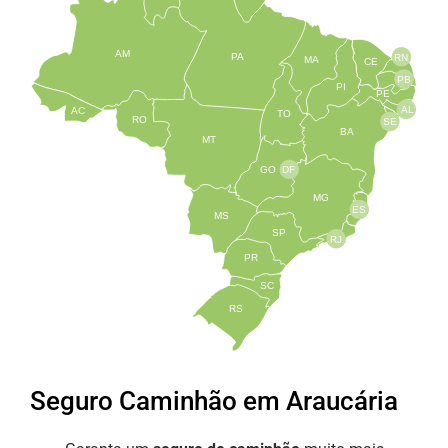
AM
PA
RN
MA
CE
PB
PI
PE
AL
AC
TO
RO
SE
BA
MT
GO
DF
MG
ES
MS
SP
RJ
PR
SC
RS
Seguro Caminhão em Araucária