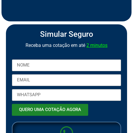
S
e
g
u
r
o
C
a
m
i
n
h
ã
o
S
S
e
e
Simular Seguro
Receba uma cotação em até
2 minutos
QUERO UMA COTAÇÃO AGORA