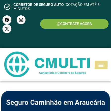
CORRETOR DE SEGURO AUTO
. COTAÇÃO EM ATÉ 3
MINUTOS.
CONTRATE AGORA
S
E
G
U
R
O
M
O
T
O
Seguro Caminhão em Araucária