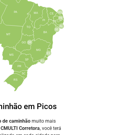
PA
RN
MA
CE
PB
PI
PE
AL
TO
SE
BA
MT
GO
DF
MG
ES
MS
SP
RJ
PR
SC
RS
minhão em Picos
o de caminhão
muito mais
a
CMULTI Corretora
, você terá