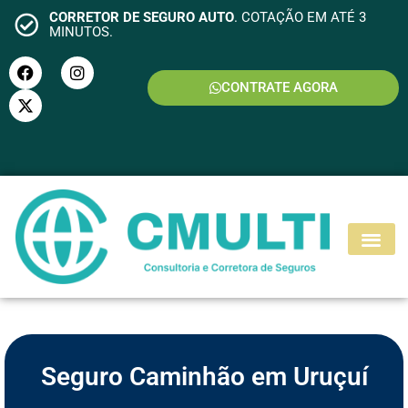
CORRETOR DE SEGURO AUTO
. COTAÇÃO EM ATÉ 3
MINUTOS.
CONTRATE AGORA
S
E
G
U
R
O
M
O
T
O
Seguro Caminhão em Uruçuí