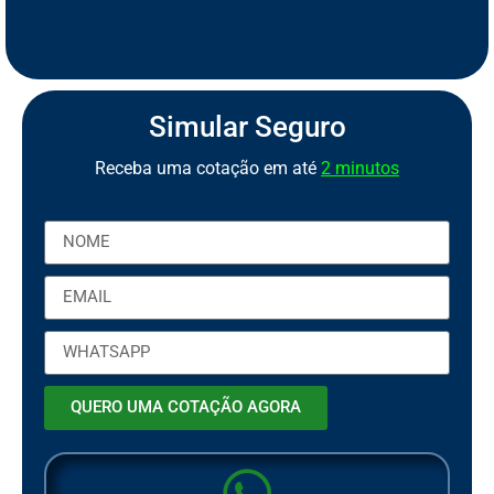
S
e
g
u
r
o
C
a
m
i
n
h
ã
o
S
S
e
e
Simular Seguro
Receba uma cotação em até
2 minutos
QUERO UMA COTAÇÃO AGORA