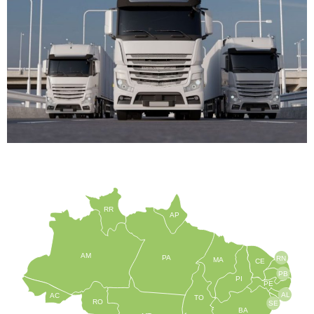
RR
AP
AM
PA
RN
MA
CE
PB
PI
PE
AL
AC
TO
RO
SE
BA