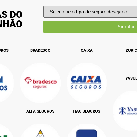
AS DO
INHÃO
UROS
BRADESCO
CAIXA
ZURI
YASU
ALFA SEGUROS
ITAÚ SEGUROS