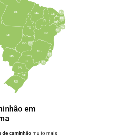
PA
RN
MA
CE
PB
PI
PE
AL
TO
SE
BA
MT
GO
DF
MG
ES
MS
SP
RJ
PR
SC
RS
minhão em
ama
o de caminhão
muito mais