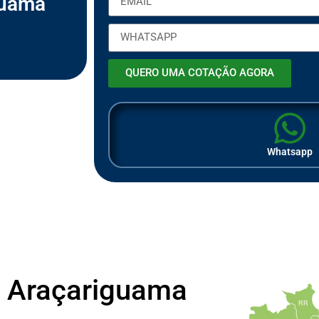
guama
ã
o
QUERO UMA COTAÇÃO AGORA
Whatsapp
 Araçariguama
RR