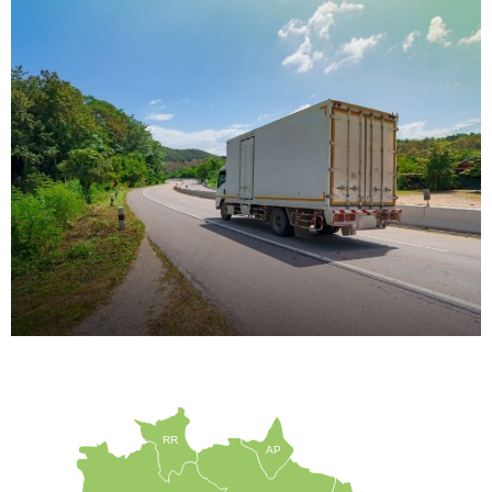
RR
AP