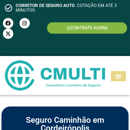
CORRETOR DE SEGURO AUTO
. COTAÇÃO EM ATÉ 3
MINUTOS.
CONTRATE AGORA
S
E
G
U
R
O
M
O
T
O
Seguro Caminhão em
Cordeirópolis