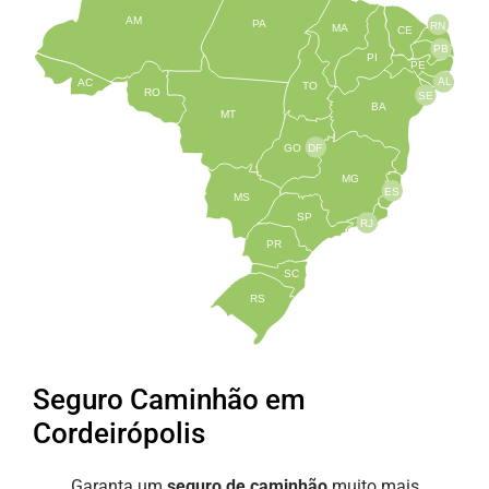
AM
PA
RN
MA
CE
PB
PI
PE
AL
AC
TO
RO
SE
BA
MT
GO
DF
MG
ES
MS
SP
RJ
PR
SC
RS
Seguro Caminhão em
Cordeirópolis
Garanta um
seguro de caminhão
muito mais