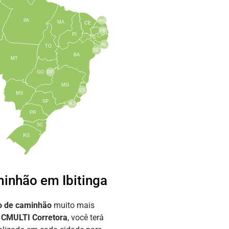
PA
RN
MA
CE
PB
PI
PE
AL
TO
SE
BA
MT
GO
DF
MG
ES
MS
SP
RJ
PR
SC
RS
inhão em Ibitinga
o de caminhão
muito mais
a
CMULTI Corretora
, você terá