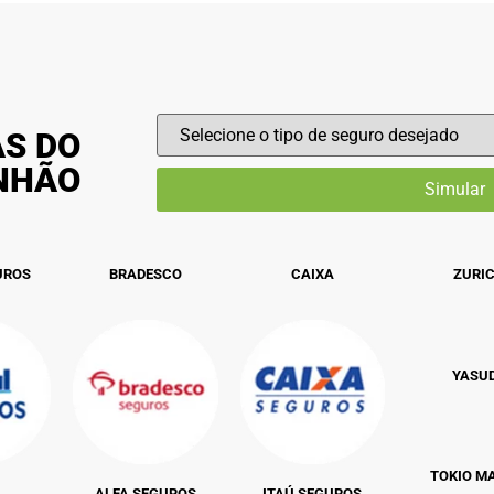
AS DO
INHÃO
UROS
BRADESCO
CAIXA
ZURI
YASU
TOKIO M
ALFA SEGUROS
ITAÚ SEGUROS