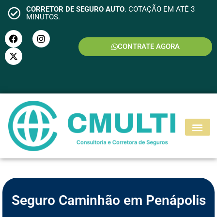
CORRETOR DE SEGURO AUTO
. COTAÇÃO EM ATÉ 3
MINUTOS.
CONTRATE AGORA
S
E
G
U
R
O
M
O
T
O
Seguro Caminhão em Penápolis