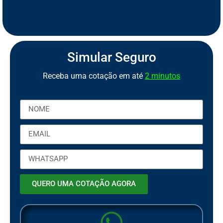
S
e
g
u
r
o
C
a
m
i
n
h
ã
o
S
S
e
e
Simular Seguro
Receba uma cotação em até
2 minutos
QUERO UMA COTAÇÃO AGORA