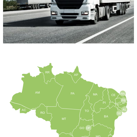
RR
AP
AM
PA
RN
MA
CE
PB
PI
PE
AL
AC
TO
RO
SE
BA
MT
GO
DF
MG