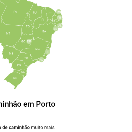
PA
RN
MA
CE
PB
PI
PE
AL
TO
SE
BA
MT
GO
DF
MG
ES
MS
SP
RJ
PR
SC
RS
minhão em Porto
o de caminhão
muito mais