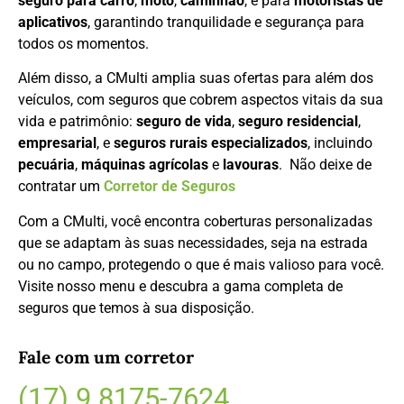
seguro para carro
,
moto
,
caminhão
, e para
motoristas de
aplicativos
, garantindo tranquilidade e segurança para
todos os momentos.
Além disso, a CMulti amplia suas ofertas para além dos
veículos, com seguros que cobrem aspectos vitais da sua
vida e patrimônio:
seguro de vida
,
seguro residencial
,
empresarial
, e
seguros rurais especializados
, incluindo
pecuária
,
máquinas agrícolas
e
lavouras
. Não deixe de
contratar um
Corretor de Seguros
Com a CMulti, você encontra coberturas personalizadas
que se adaptam às suas necessidades, seja na estrada
ou no campo, protegendo o que é mais valioso para você.
Visite nosso menu e descubra a gama completa de
seguros que temos à sua disposição.
Fale com um corretor
(17) 9 8175-7624