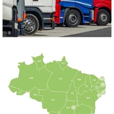
RR
AP
AM
PA
RN
MA
CE
PB
PI
PE
AL
AC
TO
RO
SE
BA
MT
GO
DF