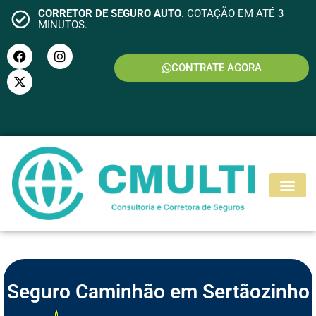
CORRETOR DE SEGURO AUTO
. COTAÇÃO EM ATÉ 3
MINUTOS.
CONTRATE AGORA
S
E
G
U
R
O
M
O
T
O
Seguro Caminhão em Sertãozinho