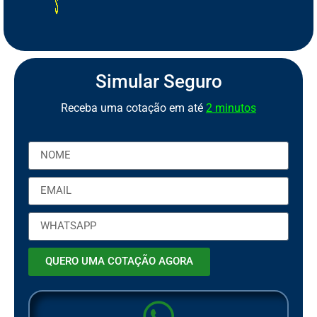
S
e
g
u
r
o
C
a
m
i
n
h
ã
o
S
S
e
e
Simular Seguro
Receba uma cotação em até
2 minutos
QUERO UMA COTAÇÃO AGORA