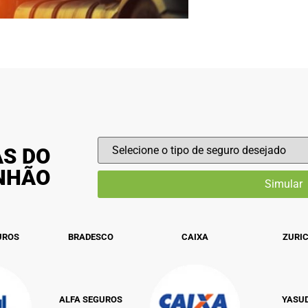
AS DO
INHÃO
UROS
BRADESCO
CAIXA
ZURI
ALFA SEGUROS
YASU