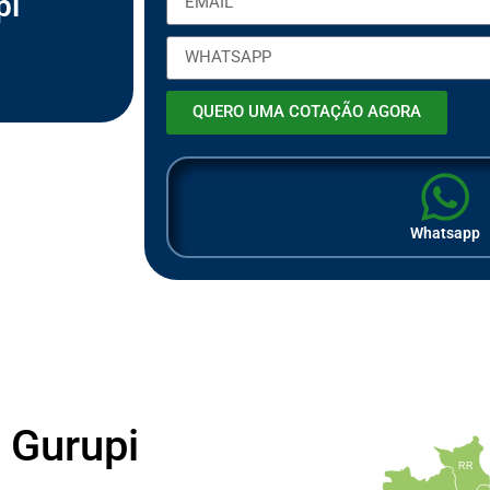
pi
ã
o
QUERO UMA COTAÇÃO AGORA
Whatsapp
 Gurupi
RR