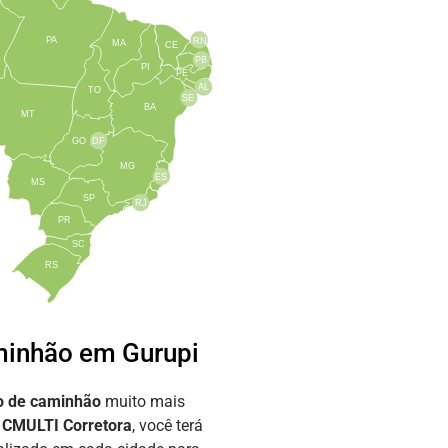
PA
RN
MA
CE
PB
PI
PE
AL
TO
SE
BA
MT
GO
DF
MG
ES
MS
SP
RJ
PR
SC
RS
inhão em Gurupi
o de caminhão
muito mais
a
CMULTI Corretora
, você terá