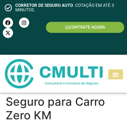
CORRETOR DE SEGURO AUTO
. COTAÇÃO EM ATÉ 3
MINUTOS.
CONTRATE AGORA
S
E
G
U
R
O
R
E
S
I
D
E
N
C
I
A
L
Seguro para Carro
Zero KM