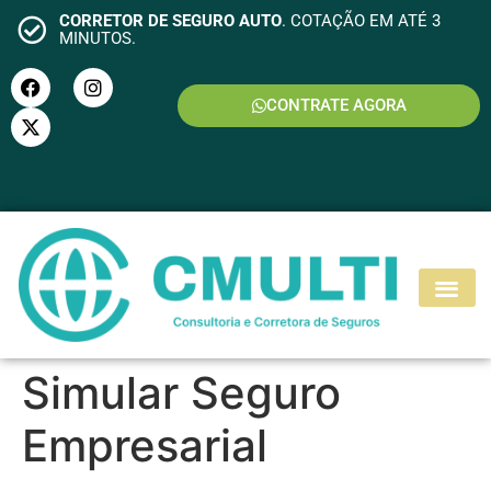
CORRETOR DE SEGURO AUTO
. COTAÇÃO EM ATÉ 3
MINUTOS.
CONTRATE AGORA
S
E
G
U
R
O
R
E
S
I
D
E
N
C
I
A
L
Simular Seguro
Empresarial