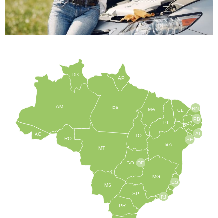
RR
AP
AM
PA
RN
MA
CE
PB
PI
PE
AL
AC
TO
RO
SE
BA
MT
GO
DF
MG
ES
MS
SP
RJ
PR