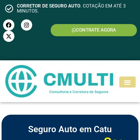
CORRETOR DE SEGURO AUTO
. COTAÇÃO EM ATÉ 3
MINUTOS.
CONTRATE AGORA
S
E
G
U
R
O
M
O
T
O
Seguro Auto em Catu