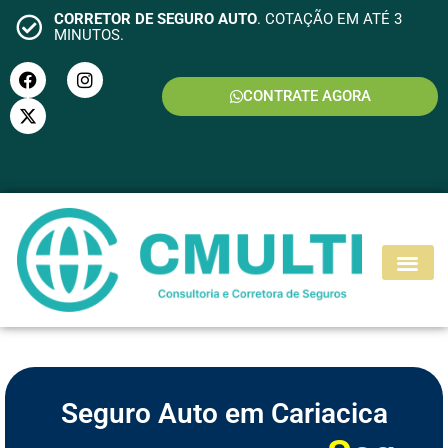
CORRETOR DE SEGURO AUTO
. COTAÇÃO EM ATÉ 3
MINUTOS.
CONTRATE AGORA
S
E
G
U
R
O
M
O
T
O
Seguro Auto em Cariacica