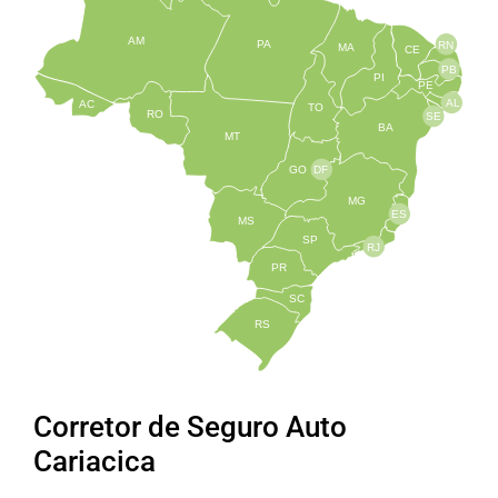
AM
PA
RN
MA
CE
PB
PI
PE
AL
AC
TO
RO
SE
BA
MT
GO
DF
MG
ES
MS
SP
RJ
PR
SC
RS
Corretor de Seguro Auto
Cariacica