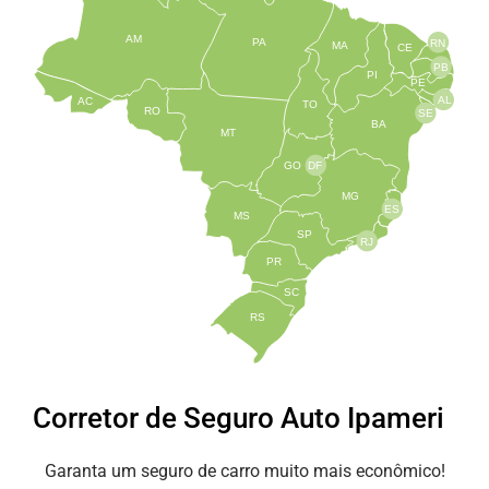
AM
PA
RN
MA
CE
PB
PI
PE
AL
AC
TO
RO
SE
BA
MT
GO
DF
MG
ES
MS
SP
RJ
PR
SC
RS
Corretor de Seguro Auto Ipameri
Garanta um seguro de carro muito mais econômico!