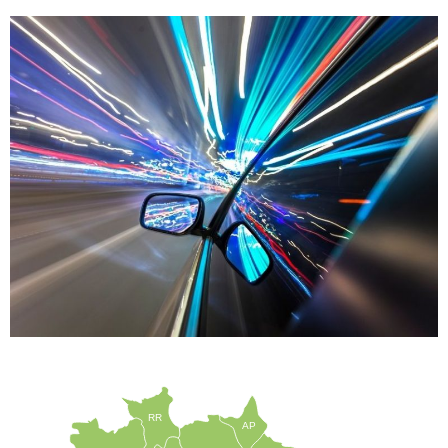
RR
AP