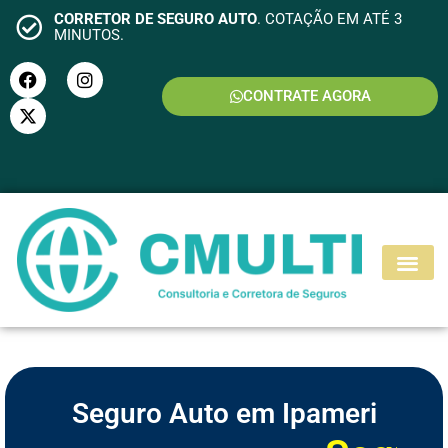
CORRETOR DE SEGURO AUTO
. COTAÇÃO EM ATÉ 3
MINUTOS.
CONTRATE AGORA
S
E
G
U
R
O
M
O
T
O
Seguro Auto em Ipameri