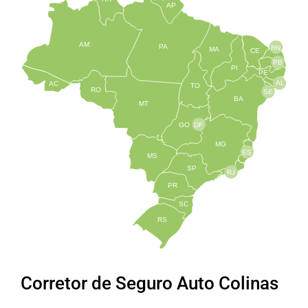
AP
AM
PA
RN
MA
CE
PB
PI
PE
AL
AC
TO
RO
SE
BA
MT
GO
DF
MG
ES
MS
SP
RJ
PR
SC
RS
Corretor de Seguro Auto Colinas