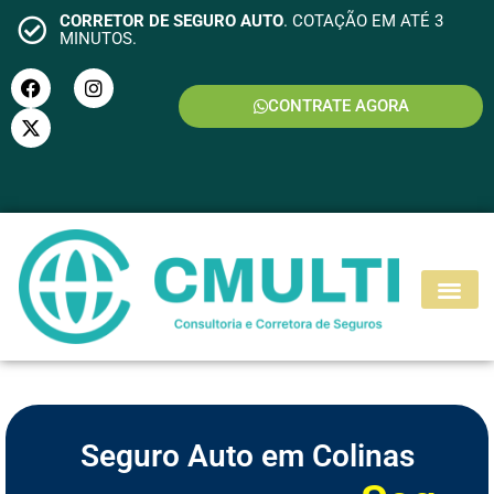
CORRETOR DE SEGURO AUTO
. COTAÇÃO EM ATÉ 3
MINUTOS.
CONTRATE AGORA
S
E
G
U
R
O
M
O
T
O
Seguro Auto em Colinas