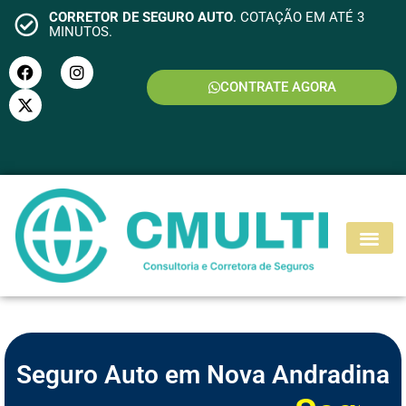
CORRETOR DE SEGURO AUTO
. COTAÇÃO EM ATÉ 3
MINUTOS.
CONTRATE AGORA
S
E
G
U
R
O
M
O
T
O
Seguro Auto em Nova Andradina