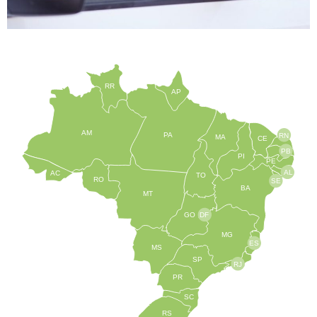
RR
AP
AM
PA
RN
MA
CE
PB
PI
PE
AL
AC
TO
RO
SE
BA
MT
GO
DF
MG
ES
MS
SP
RJ
PR
SC
RS