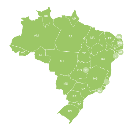
RR
AP
AM
PA
RN
MA
CE
PB
PI
PE
AL
AC
TO
RO
SE
BA
MT
GO
DF
MG
ES
MS
SP
RJ
PR
SC
RS