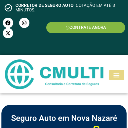
CORRETOR DE SEGURO AUTO
. COTAÇÃO EM ATÉ 3
MINUTOS.
CONTRATE AGORA
S
E
G
U
R
O
M
O
T
O
Seguro Auto em Nova Nazaré