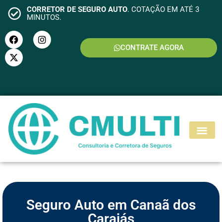
CORRETOR DE SEGURO AUTO
. COTAÇÃO EM ATÉ 3
MINUTOS.
CONTRATE AGORA
S
E
G
U
R
O
M
O
T
O
Seguro Auto em Canaã dos
Carajás