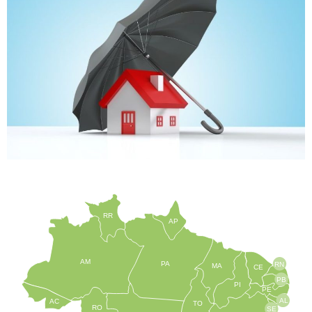
RR
AP
AM
PA
RN
MA
CE
PB
PI
PE
AL
AC
TO
RO
SE