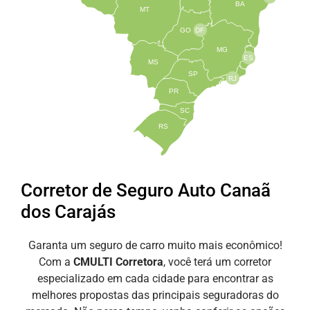
BA
MT
GO
DF
MG
ES
MS
SP
RJ
PR
SC
RS
Corretor de Seguro Auto Canaã
dos Carajás
Garanta um seguro de carro muito mais econômico!
Com a
CMULTI Corretora
, você terá um corretor
especializado em cada cidade para encontrar as
melhores propostas das principais seguradoras do