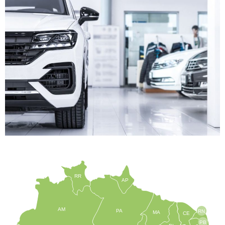
RR
AP
AM
PA
RN
MA
CE
PB