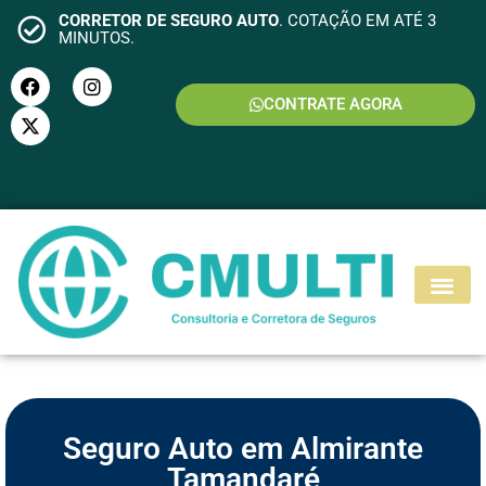
CORRETOR DE SEGURO AUTO
. COTAÇÃO EM ATÉ 3
MINUTOS.
CONTRATE AGORA
S
E
G
U
R
O
M
O
T
O
Seguro Auto em Almirante
Tamandaré