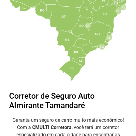
PI
PE
AL
AC
TO
RO
SE
BA
MT
GO
DF
MG
ES
MS
SP
RJ
PR
SC
RS
Corretor de Seguro Auto
Almirante Tamandaré
Garanta um seguro de carro muito mais econômico!
Com a
CMULTI Corretora
, você terá um corretor
especializado em cada cidade para encontrar as