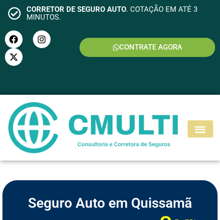
CORRETOR DE SEGURO AUTO
. COTAÇÃO EM ATÉ 3
MINUTOS.
CONTRATE AGORA
S
E
G
U
R
O
M
O
T
O
Seguro Auto em Quissamã