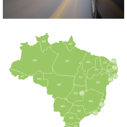
RR
AP
AM
PA
RN
MA
CE
PB
PI
PE
AL
AC
TO
RO
SE
BA
MT
GO
DF
MG
ES
MS
SP
RJ
PR
SC