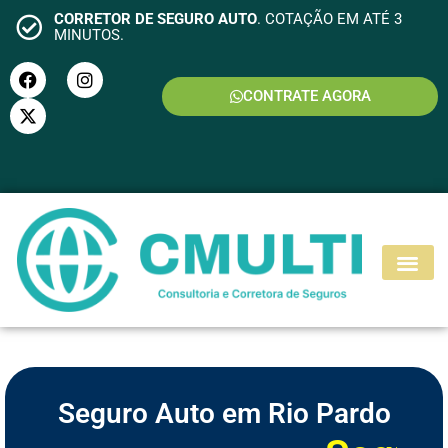
CORRETOR DE SEGURO AUTO
. COTAÇÃO EM ATÉ 3
MINUTOS.
CONTRATE AGORA
S
E
G
U
R
O
M
O
T
O
Seguro Auto em Rio Pardo