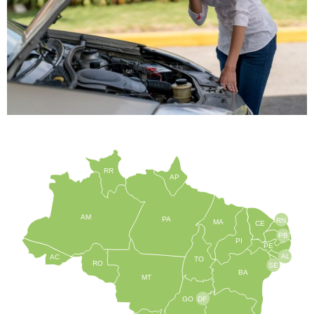
RR
AP
AM
PA
RN
MA
CE
PB
PI
PE
AL
AC
TO
RO
SE
BA
MT
GO
DF