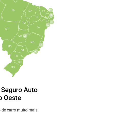
PA
RN
MA
CE
PB
PI
PE
AL
TO
SE
BA
MT
GO
DF
MG
ES
MS
SP
RJ
PR
SC
RS
e Seguro Auto
o Oeste
 de carro muito mais