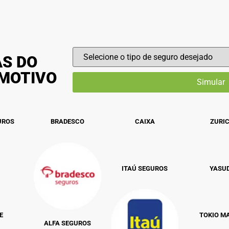
AS DO
OMOTIVO
UROS
BRADESCO
CAIXA
ZURI
ITAÚ SEGUROS
YASU
E
TOKIO M
ALFA SEGUROS