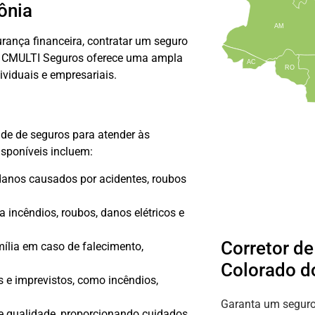
ônia
AM
urança financeira, contratar um seguro
 a CMULTI Seguros oferece uma ampla
AC
RO
viduais e empresariais.
de de seguros para atender às
isponíveis incluem:
anos causados ​​por acidentes, roubos
a incêndios, roubos, danos elétricos e
Corretor d
ília em caso de falecimento,
Colorado d
s e imprevistos, como incêndios,
Garanta um seguro
e qualidade, proporcionando cuidados