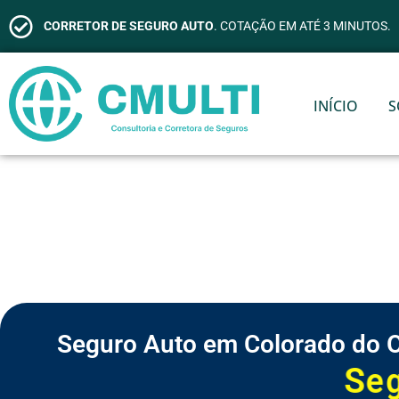
CORRETOR DE SEGURO AUTO
. COTAÇÃO EM ATÉ 3 MINUTOS.
INÍCIO
S
Seguro Auto em Colorado do 
S
e
g
u
r
o
d
e
V
i
d
a
S
S
S
S
S
S
C
e
e
e
e
e
e
o