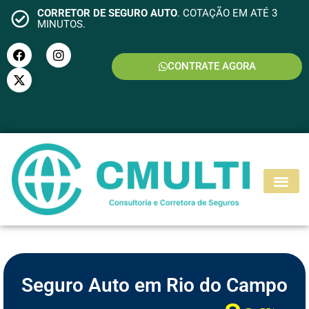
CORRETOR DE SEGURO AUTO
. COTAÇÃO EM ATÉ 3
MINUTOS.
CONTRATE AGORA
S
E
G
U
R
O
M
O
T
O
Seguro Auto em Rio do Campo