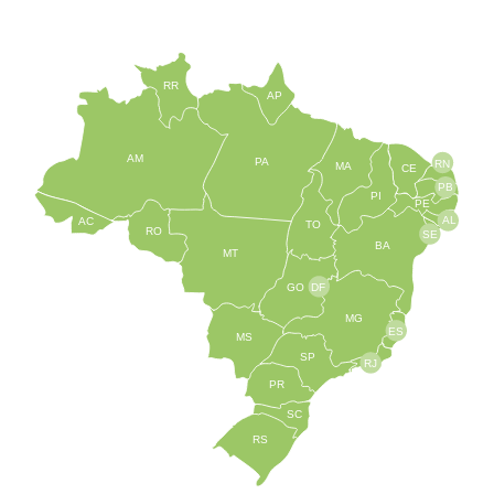
RR
AP
AM
PA
RN
MA
CE
PB
PI
PE
AL
AC
TO
RO
SE
BA
MT
GO
DF
MG
ES
MS
SP
RJ
PR
SC
RS