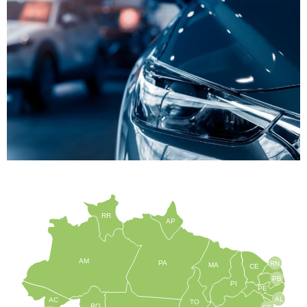
RR
AP
AM
PA
RN
MA
CE
PB
PI
PE
AL
AC
TO
RO