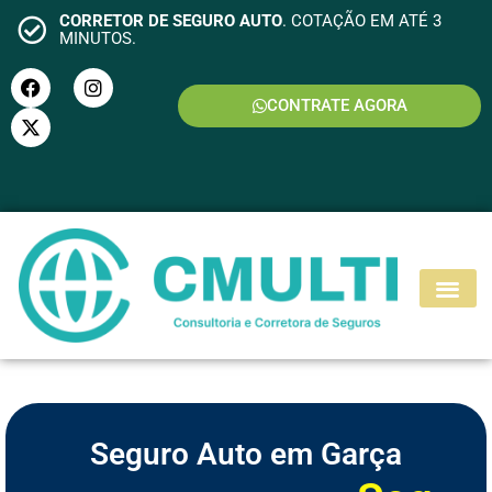
CORRETOR DE SEGURO AUTO
. COTAÇÃO EM ATÉ 3
MINUTOS.
CONTRATE AGORA
S
E
G
U
R
O
M
O
T
O
Seguro Auto em Garça