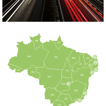
RR
AP
AM
PA
RN
MA
CE
PB
PI
PE
AL
AC
TO
RO
SE
BA
MT
GO
DF
MG
ES
MS
SP
RJ
PR