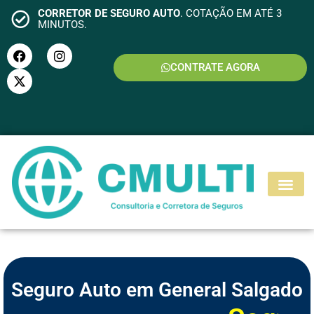
CORRETOR DE SEGURO AUTO
. COTAÇÃO EM ATÉ 3
MINUTOS.
CONTRATE AGORA
S
E
G
U
R
O
M
O
T
O
Seguro Auto em General Salgado