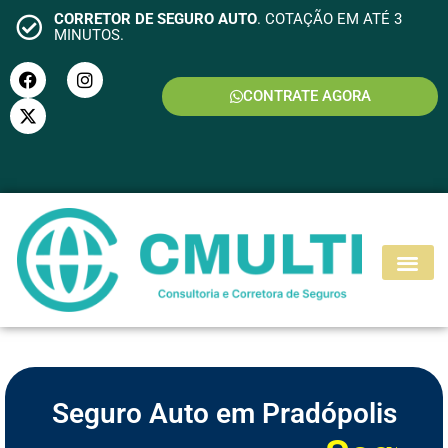
CORRETOR DE SEGURO AUTO
. COTAÇÃO EM ATÉ 3
MINUTOS.
CONTRATE AGORA
S
E
G
U
R
O
M
O
T
O
Seguro Auto em Pradópolis