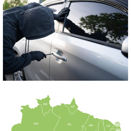
RR
AP
AM
PA
RN
MA
CE