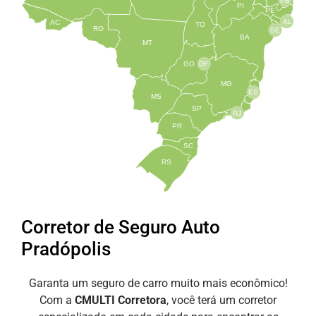
PB
PI
PE
AL
AC
TO
RO
SE
BA
MT
GO
DF
MG
ES
MS
SP
RJ
PR
SC
RS
Corretor de Seguro Auto
Pradópolis
Garanta um seguro de carro muito mais econômico!
Com a
CMULTI Corretora
, você terá um corretor