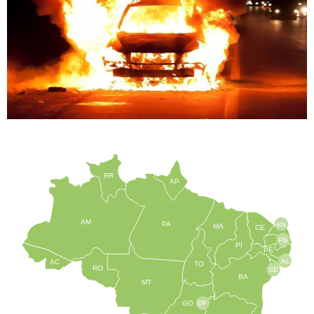
RR
AP
AM
PA
RN
MA
CE
PB
PI
PE
AL
AC
TO
RO
SE
BA
MT
GO
DF