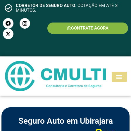
CORRETOR DE SEGURO AUTO
. COTAÇÃO EM ATÉ 3
MINUTOS.
CONTRATE AGORA
S
E
G
U
R
O
M
O
T
O
Seguro Auto em Ubirajara