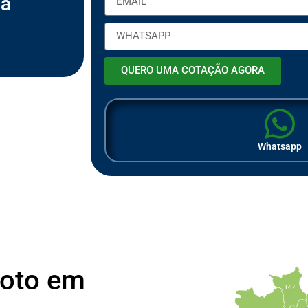
na
m
p
r
e
s
a
QUERO UMA COTAÇÃO AGORA
Whatsapp
Moto em
RR