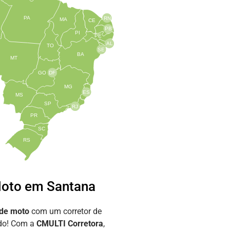
PA
RN
MA
CE
PB
PI
PE
AL
TO
SE
BA
MT
GO
DF
MG
ES
MS
SP
RJ
PR
SC
RS
Moto em Santana
 de moto
com um corretor de
ado! Com a
CMULTI Corretora
,