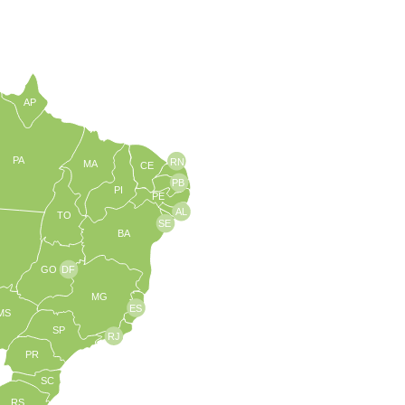
AP
PA
RN
MA
CE
PB
PI
PE
AL
TO
SE
BA
GO
DF
MG
ES
MS
SP
RJ
PR
SC
RS