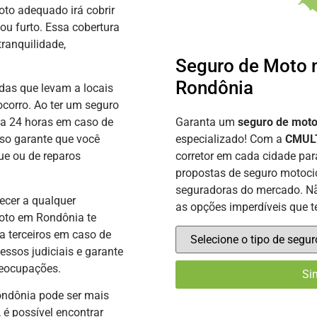
oto adequado irá cobrir
ou furto. Essa cobertura
ranquilidade,
Seguro de Moto 
Rondônia
as que levam a locais
corro. Ao ter um seguro
Garanta um
seguro de mot
ia 24 horas em caso de
especializado! Com a
CMULT
so garante que você
corretor em cada cidade par
ue ou de reparos
propostas de seguro motocic
seguradoras do mercado. Nã
ecer a qualquer
as opções imperdíveis que 
moto em Rondônia te
a terceiros em caso de
essos judiciais e garante
reocupações.
ndônia pode ser mais
é possível encontrar