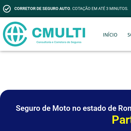
CORRETOR DE SEGURO AUTO
. COTAÇÃO EM ATÉ 3 MINUTOS.
INÍCIO
S
Seguro de Moto no estado de Ro
C
o
b
e
r
t
u
r
a
T
o
t
a
l
A
P
S
e
a
s
r