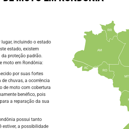
RR
lugar, incluindo o estado
ste estado, existem
AM
 da proteção padrão.
de moto em Rondônia:
AC
RO
cido por suas fortes
MT
 de chuvas, a ocorrência
ro de moto com cobertura
amente benéfico, pois
 para a reparação da sua
ndônia possui tanto
estiver, a possibilidade