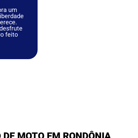
ora um
liberdade
erece.
desfrute
o feito
 DE MOTO EM RONDÔNIA