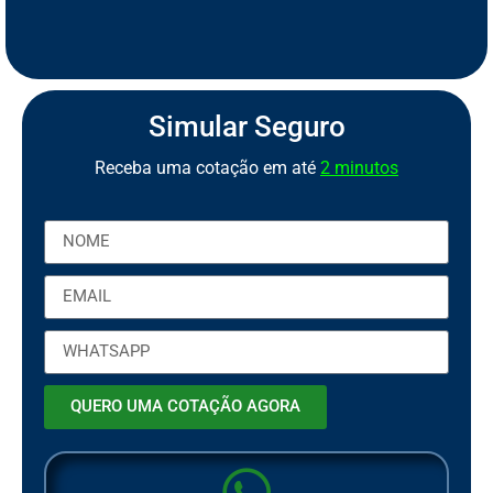
S
e
g
u
r
o
d
e
M
o
t
o
P
C
a
o
r
b
t
Simular Seguro
Receba uma cotação em até
2 minutos
QUERO UMA COTAÇÃO AGORA