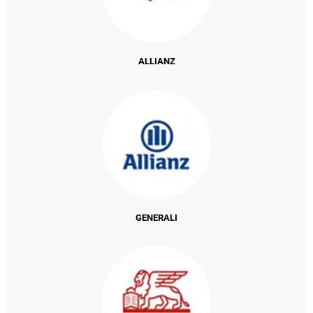
ALLIANZ
GENERALI