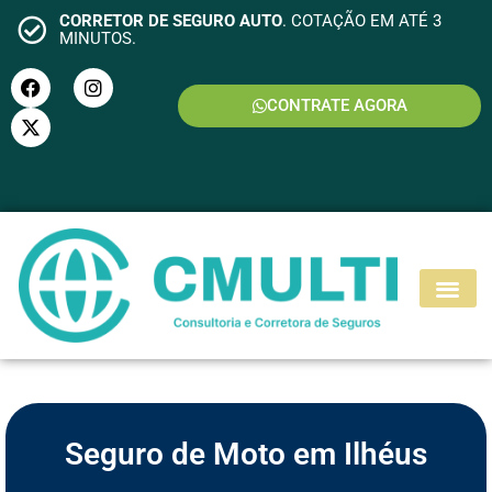
CORRETOR DE SEGURO AUTO
. COTAÇÃO EM ATÉ 3
MINUTOS.
CONTRATE AGORA
S
E
G
U
R
O
M
O
T
O
Seguro de Moto em Ilhéus