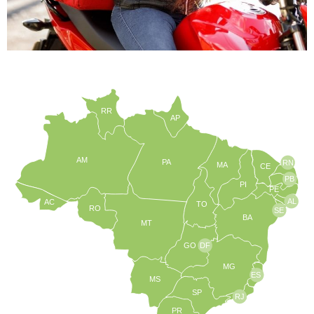
RR
AP
AM
PA
RN
MA
CE
PB
PI
PE
AL
AC
TO
RO
SE
BA
MT
GO
DF
MG
ES
MS
SP
RJ
PR