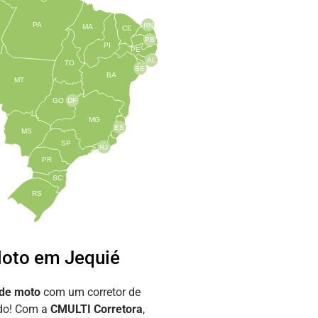
PA
RN
MA
CE
PB
PI
PE
AL
TO
SE
BA
MT
GO
DF
MG
ES
MS
SP
RJ
PR
SC
RS
oto em Jequié
 de moto
com um corretor de
ado! Com a
CMULTI Corretora
,