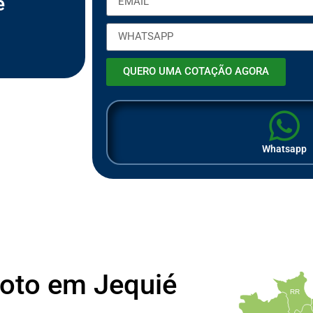
é
m
p
r
e
s
a
QUERO UMA COTAÇÃO AGORA
Whatsapp
Moto em Jequié
RR